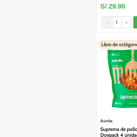
S/
29
.
90
－
＋
Libre de octógon
Avinka
Suprema de pollo
Doypack 4 unida