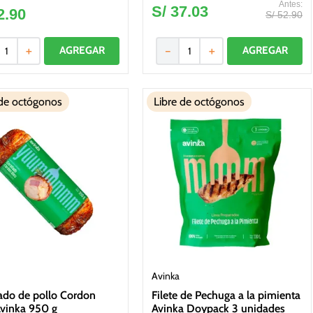
S/
37
.
03
2
.
90
S/
52
.
90
＋
－
＋
 de octógonos
Libre de octógonos
Avinka
ado de pollo Cordon
Filete de Pechuga a la pimienta
vinka 950 g
Avinka Doypack 3 unidades