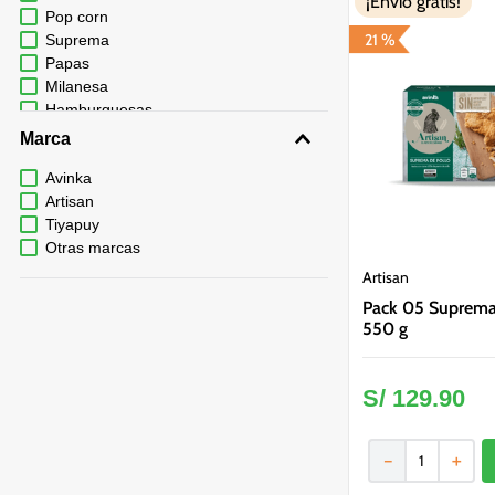
¡Envío gratis!
Pop corn
21 %
Suprema
Papas
Milanesa
Hamburguesas
Marca
Avinka
Artisan
Tiyapuy
Otras marcas
Artisan
Pack 05 Suprema 
550 g
S/
129
.
90
－
＋