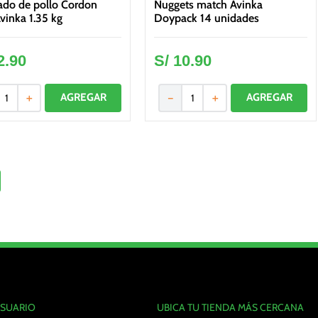
ado de pollo Cordon
Nuggets match Avinka
vinka 1.35 kg
Doypack 14 unidades
2
.
90
S/
10
.
90
＋
－
＋
USUARIO
UBICA TU TIENDA MÁS CERCANA