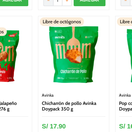
－
＋
－
Libre de octógonos
Libre
os
Avinka
Avinka
 Jalapeño
Chicharrón de pollo Avinka
Pop co
276 g
Doypack 350 g
Doypa
S/
17
.
90
S/
1