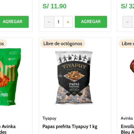
S/
11
.
90
S/
3
－
＋
－
os
Libre de octógonos
Libre
Tiyapuy
Avinka
 Avinka
Papas prefrita Tiyapuy 1 kg
Enroll
des
Bleu A