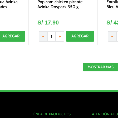
ua Avinka
Pop corn chicken picante
Enroll
ades
Avinka Doypack 350 g
Bleu A
S/
17
.
90
S/
4
－
＋
－
MOSTRAR MÁS
LÍNEA DE PRODUCTOS
ATENCIÓN AL 