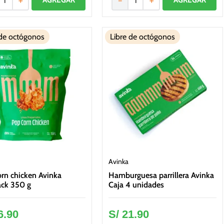
＋
－
＋
 de octógonos
Libre de octógonos
Avinka
rn chicken Avinka
Hamburguesa parrillera Avinka
ck 350 g
Caja 4 unidades
6
.
90
S/
21
.
90