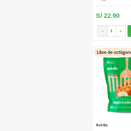
S/
22
.
90
－
＋
Libre de octógon
Avinka