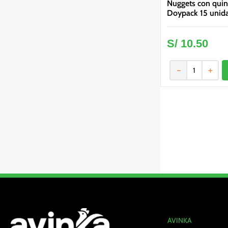
Nuggets con quin
Doypack 15 unid
S/
10
.
50
－
＋
AVINKA