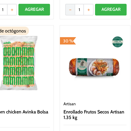
＋
－
＋
 de octógonos
30 %
Artisan
rn chicken Avinka Bolsa
Enrollado Frutos Secos Artisan
1.35 kg