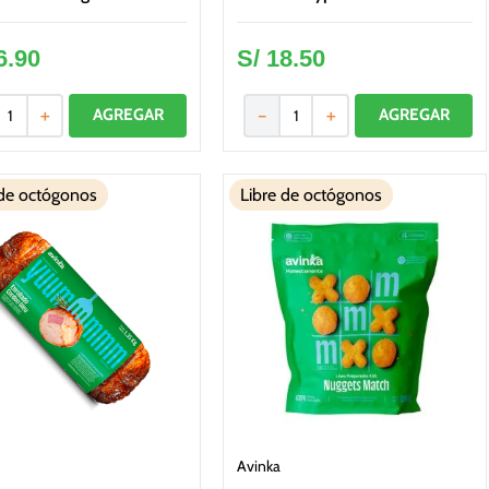
6
.
90
S/
18
.
50
＋
－
＋
 de octógonos
Libre de octógonos
Avinka