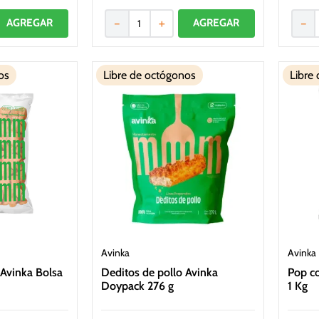
－
＋
－
os
Libre de octógonos
Libre
Avinka
Avinka
 Avinka Bolsa
Deditos de pollo Avinka
Pop co
Doypack 276 g
1 Kg