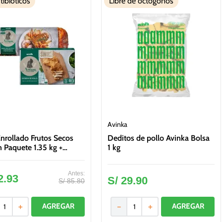
tibióticos
Libre de octógonos
Avinka
nrollado Frutos Secos
Deditos de pollo Avinka Bolsa
n Paquete 1.35 kg +
1 kg
ma Artisan Caja 550 g
2
.
93
S/
29
.
90
S/
85
.
80
＋
－
＋