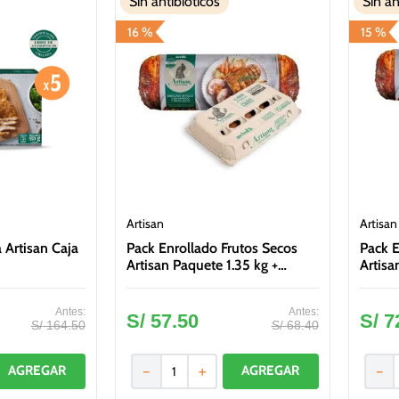
Sin antibióticos
Sin an
16 %
15 %
Artisan
Artisan
Artisan Caja
Pack Enrollado Frutos Secos
Pack E
Artisan Paquete 1.35 kg +
Artisa
Huevos Artisan Bandeja 15
Supre
unidades
S/
57
.
50
S/
7
S/
164
.
50
S/
68
.
40
－
＋
－