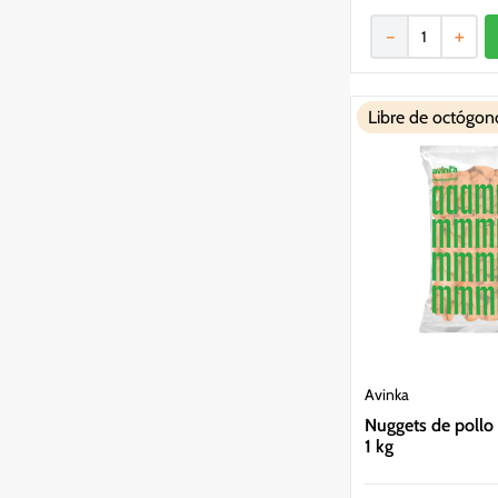
－
＋
Libre de octógon
Avinka
Nuggets de pollo
1 kg