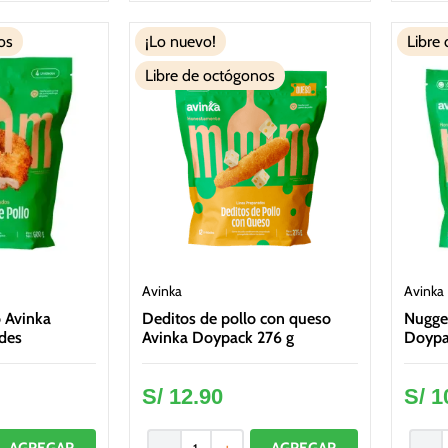
os
¡Lo nuevo!
Libre
Libre de octógonos
Avinka
Avinka
o Avinka
Deditos de pollo con queso
Nugget
des
Avinka Doypack 276 g
Doypa
S/
12
.
90
S/
1