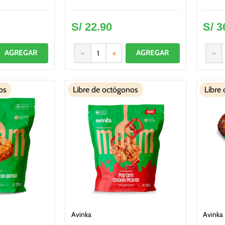
S/
22
.
90
S/
3
－
＋
－
os
Libre de octógonos
Libre
Avinka
Avinka