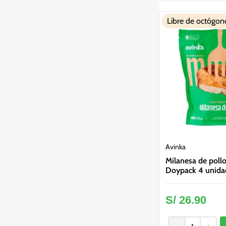
Libre de octógon
Avinka
Milanesa de poll
Doypack 4 unida
S/
26
.
90