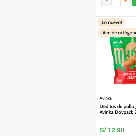
－
＋
¡Lo nuevo!
Libre de octógon
Avinka
Deditos de pollo
Avinka Doypack 
S/
12
.
90