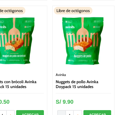
 de octógonos
Libre de octógonos
Avinka
s con brócoli Avinka
Nuggets de pollo Avinka
ck 15 unidades
Doypack 15 unidades
0
.
50
S/
9
.
90