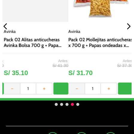
Avinka
Avinka
Pack 02 Alitas anticucheras
Pack 02 Mollejitas anticucheras
Avinka Bolsa 700 g + Papa
x 700 g + Papas ondeadas x
prefrita ondulada Bolsa 400 g
450 g
0
S/
41
.
30
S/
37
.
30
S/
35
.
10
S/
31
.
70
－
＋
－
＋