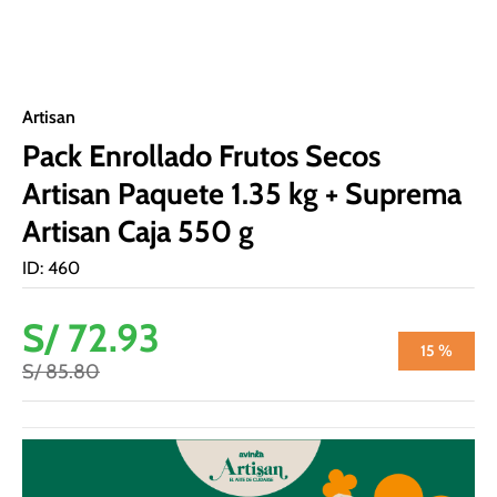
Artisan
Pack Enrollado Frutos Secos
Artisan Paquete 1.35 kg + Suprema
Artisan Caja 550 g
ID
:
460
S/
72
.
93
15 %
S/
85
.
80