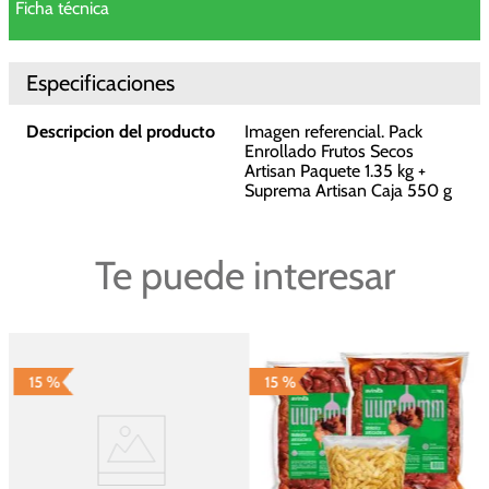
Ficha técnica
Especificaciones
Descripcion del producto
Imagen referencial. Pack
Enrollado Frutos Secos
Artisan Paquete 1.35 kg +
Suprema Artisan Caja 550 g
Te puede interesar
15 %
15 %
A
P
A
p