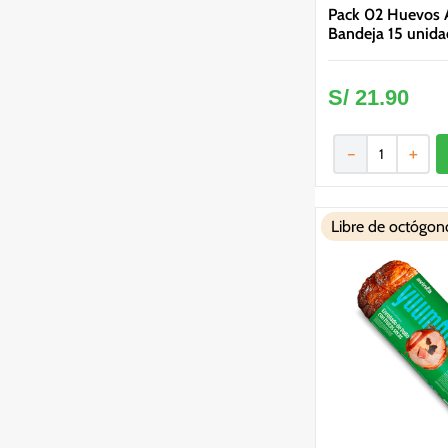
Pack 02 Huevos A
Bandeja 15 unida
S/
21
.
90
－
＋
Libre de octógon