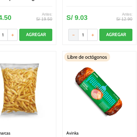
4
.
50
S/
9
.
03
S/
19
.
50
S/
12
.
90
＋
－
＋
Libre de octógonos
marcas
Avinka