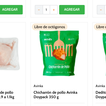
－
＋
－
Libre de octógonos
Libre
Avinka
Avinka
de pollo
Chicharrón de pollo Avinka
Dedito
9 a 1.1kg
Doypack 350 g
Doypa