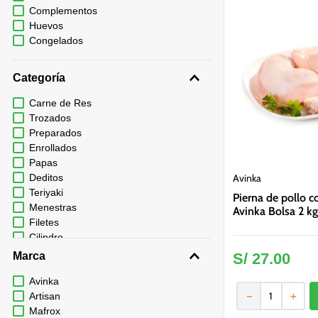
Complementos
Huevos
Congelados
Categoría
Carne de Res
Trozados
Preparados
Enrollados
Papas
Avinka
Deditos
Teriyaki
Pierna de pollo 
Menestras
Avinka Bolsa 2 kg
Filetes
Cilindro
Marca
S/
27
.
00
Avinka
－
＋
Artisan
Mafrox