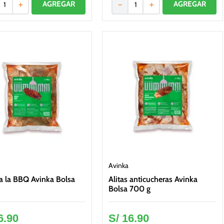
＋
－
＋
Avinka
 a la BBQ Avinka Bolsa
Alitas anticucheras Avinka
Bolsa 700 g
6
.
90
S/
16
.
90