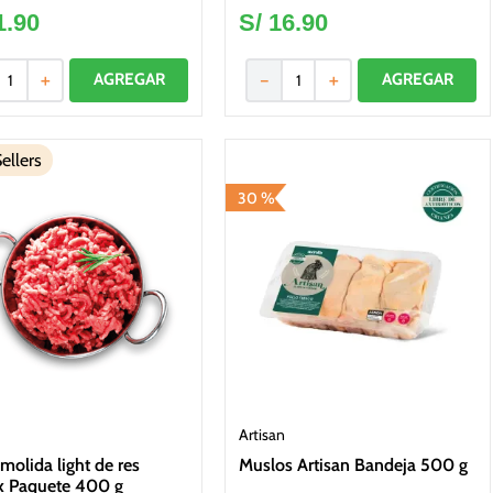
1
.
90
S/
16
.
90
＋
－
＋
ellers
30 %
Artisan
molida light de res
Muslos Artisan Bandeja 500 g
x Paquete 400 g