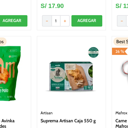
S/
17
.
90
S/
1
－
＋
－
os
Best S
26 %
Artisan
Mafrox
o Avinka
Suprema Artisan Caja 550 g
Carne 
des
Mafro