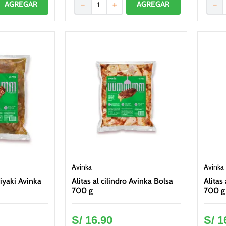
－
＋
－
Avinka
Avinka
riyaki Avinka
Alitas al cilindro Avinka Bolsa
Alitas
700 g
700 g
S/
16
.
90
S/
1