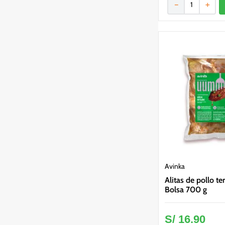
－
＋
Avinka
Alitas de pollo te
Bolsa 700 g
S/
16
.
90