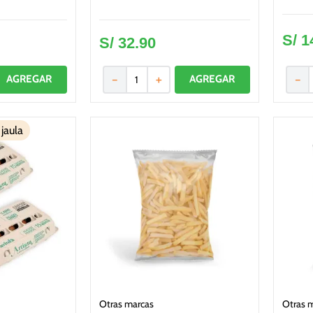
S/
1
S/
32
.
90
－
＋
－
 jaula
Otras marcas
Otras 