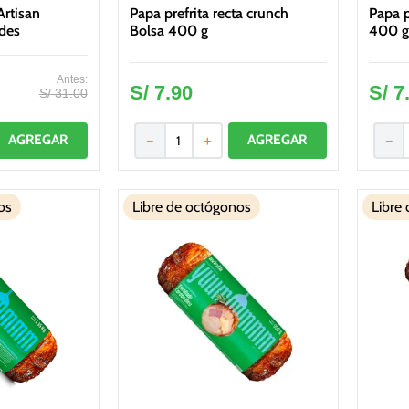
rtisan
Papa prefrita recta crunch
Papa p
des
Bolsa 400 g
400 g
S/
7
.
90
S/
7
S/
31
.
00
－
＋
－
os
Libre de octógonos
Libre