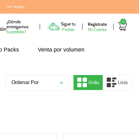
¿Dónde
0
Sigue tu
entregamos
Pedido
tu pedido?
o Packs
Venta por volumen
Ordenar Por