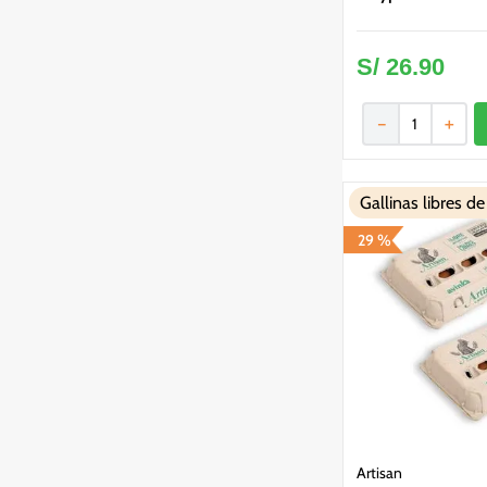
S/
26
.
90
－
＋
Gallinas libres de
29 %
Artisan