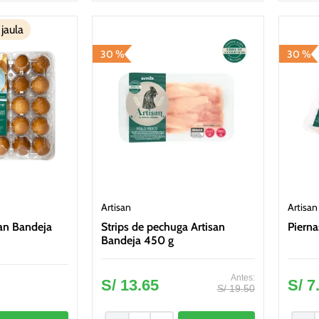
 jaula
30 %
30 %
Artisan
Artisan
san Bandeja
Strips de pechuga Artisan
Pierna
Bandeja 450 g
S/
13
.
65
S/
7
S/
19
.
50