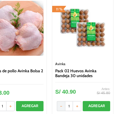
11 %
Avinka
 de pollo Avinka Bolsa 2
Pack 02 Huevos Avinka
Bandeja 30 unidades
S/
40
.
90
3
.
00
S/
45
.
80
＋
－
＋