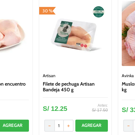
30 %
Artisan
Avinka
con encuentro
Filete de pechuga Artisan
Muslos
Bandeja 450 g
kg
S/
12
.
25
S/
3
S/
17
.
50
－
＋
－