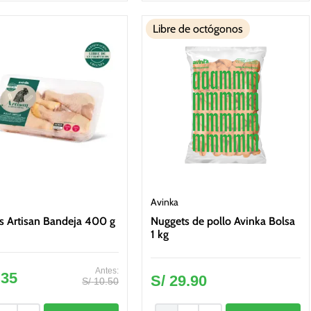
Libre de octógonos
Avinka
s Artisan Bandeja 400 g
Nuggets de pollo Avinka Bolsa
1 kg
.
35
S/
29
.
90
S/
10
.
50