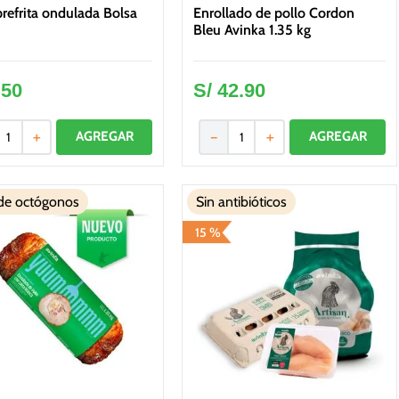
refrita ondulada Bolsa
Enrollado de pollo Cordon
Bleu Avinka 1.35 kg
.
50
S/
42
.
90
＋
－
＋
 de octógonos
Sin antibióticos
15 %