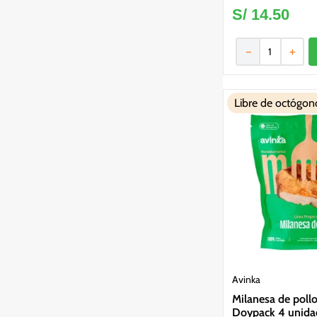
S/
14
.
50
－
＋
Libre de octógon
Avinka
Milanesa de poll
Doypack 4 unida