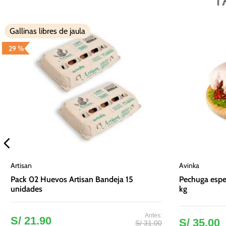
Gallinas libres de jaula
29 %
Artisan
Avinka
Pack 02 Huevos Artisan Bandeja 15
Pechuga espec
unidades
kg
S/
21
.
90
S/
35
.
00
S/
31
.
00