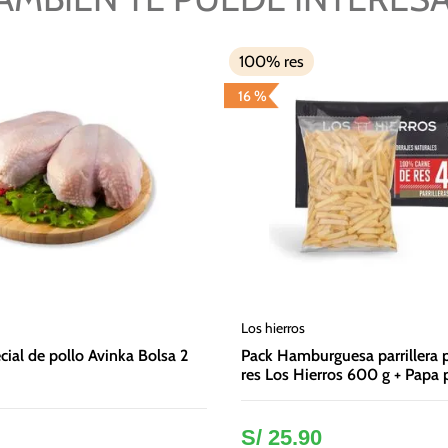
100% res
16 %
Los hierros
ial de pollo Avinka Bolsa 2
Pack Hamburguesa parrillera
res Los Hierros 600 g + Papa p
crunch Bolsa 400 g
S/
25
.
90