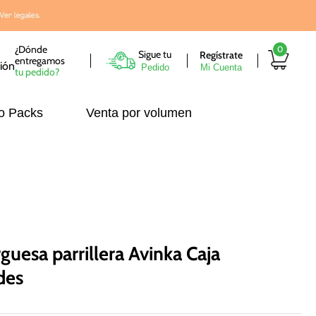
¿Dónde
0
Sigue tu
entregamos
Pedido
tu pedido?
o Packs
Venta por volumen
uesa parrillera Avinka Caja
des