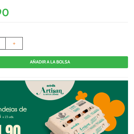
90
＋
AÑADIR A LA BOLSA