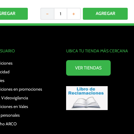
－
＋
USUARIO
UBICA TU TIENDA MÁS CERCANA
iciones
VER TIENDAS
acidad
ies
iciones en promociones
 Videovigilancia
iciones en Vales
s personales
echo ARCO