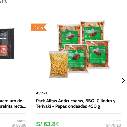
15 %
Avinka
 premium de
Pack Alitas Anticucheras, BBQ, Cilindro y
refrita recta
Teriyaki + Papas ondeadas 450 g
S/
63
.
84
S/
30
.
80
S/
75
.
10