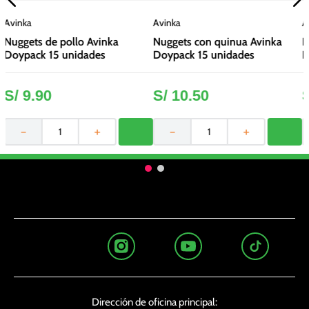
Avinka
Avinka
A
Nuggets de pollo Avinka
Nuggets con quinua Avinka
N
Doypack 15 unidades
Doypack 15 unidades
D
S/
9
.
90
S/
10
.
50
－
＋
－
＋
Dirección de oficina principal: