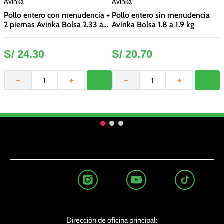
Avinka
Avinka
A
Pollo entero con menudencia +
Pollo entero sin menudencia
P
2 piernas Avinka Bolsa 2.33 a
Avinka Bolsa 1.8 a 1.9 kg
A
2.43 kg
S/
24
.
30
S/
20
.
70
－
＋
－
＋
Dirección de oficina principal: