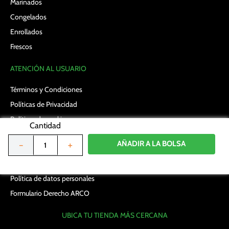
Marinados
Congelados
Enrollados
Frescos
ATENCIÓN AL USUARIO
Términos y Condiciones
Políticas de Privacidad
Políticas de cookies
Cantidad
Términos y Condiciones en promociones
AÑADIR A LA BOLSA
－
＋
Preguntas Frecuentes
Términos y Condiciones en Vales
Política de datos personales
Formulario Derecho ARCO
UBICA TU TIENDA MÁS CERCANA