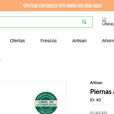
Ofertas
Frescos
Artisan
Ahorr
g
Artisan
Piernas
ID
:
40
S/
10
.
50