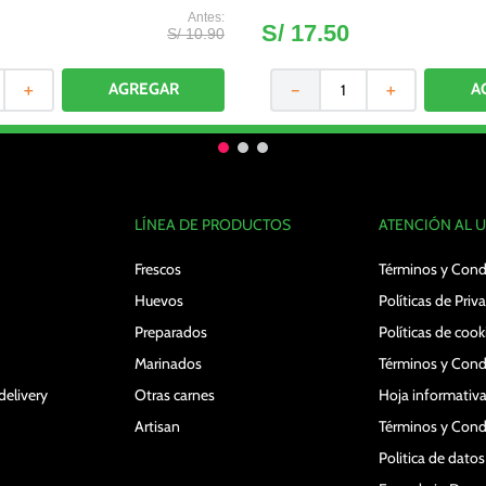
S/
17
.
50
S/
10
.
90
＋
－
＋
LÍNEA DE PRODUCTOS
ATENCIÓN AL 
Frescos
Términos y Cond
Huevos
Políticas de Priv
Preparados
Políticas de cook
Marinados
Términos y Cond
delivery
Otras carnes
Hoja informativa
Artisan
Términos y Cond
Politica de dato