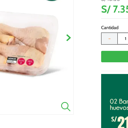
S/
7
.
3
Cantidad
－