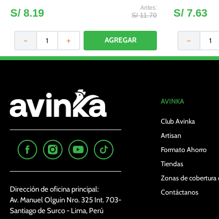
S/
8
.
19
S/
7
.
63
S/
11
.
70
－
＋
－
AVINKA
Club Avinka
Artisan
Formato Ahorro
Tiendas
Zonas de cobertura 
Dirección de oficina principal:
Contáctanos
Av. Manuel Olguin Nro. 325 Int. 703-
Santiago de Surco - Lima, Perú