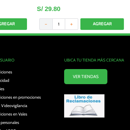
S/
29
.
80
－
＋
USUARIO
UBICA TU TIENDA MÁS CERCANA
iciones
VER TIENDAS
acidad
ies
iciones en promociones
 Videovigilancia
iciones en Vales
s personales