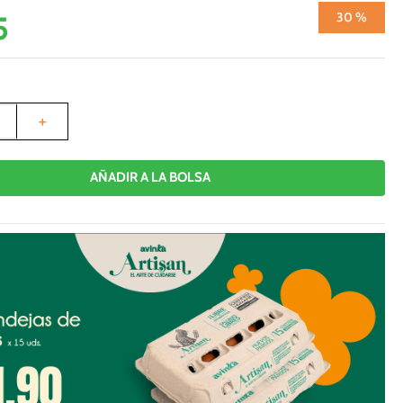
5
30 %
＋
AÑADIR A LA BOLSA