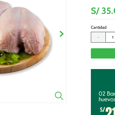
S/
35
.
Cantidad
－