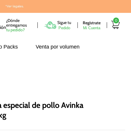
¿Dónde
0
Sigue tu
entregamos
Pedido
tu pedido?
o Packs
Venta por volumen
 especial de pollo Avinka
kg