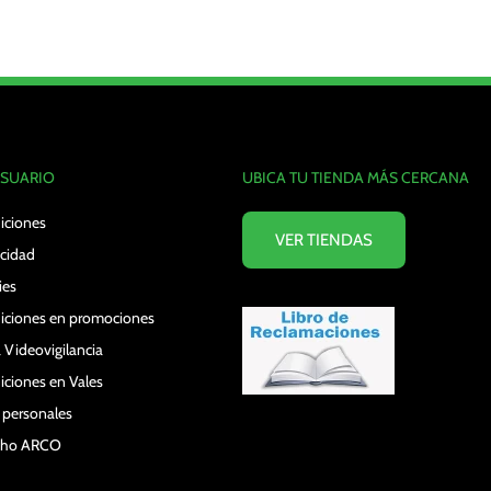
USUARIO
UBICA TU TIENDA MÁS CERCANA
iciones
VER TIENDAS
acidad
ies
iciones en promociones
 Videovigilancia
iciones en Vales
s personales
echo ARCO