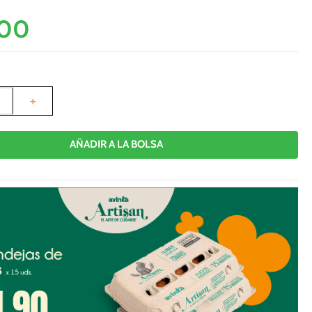
00
＋
AÑADIR A LA BOLSA