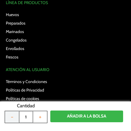
LÍNEA DE PRODUCTOS
Huevos
Preparados
Marinados
Congelados
Enrollados
Frescos
ATENCIÓN AL USUARIO
Términos y Condiciones
Políticas de Privacidad
Políticas de cookies
Cantidad
Términos y Condiciones en promociones
Preguntas Frecuentes
AÑADIR A LA BOLSA
－
＋
Términos y Condiciones en Vales