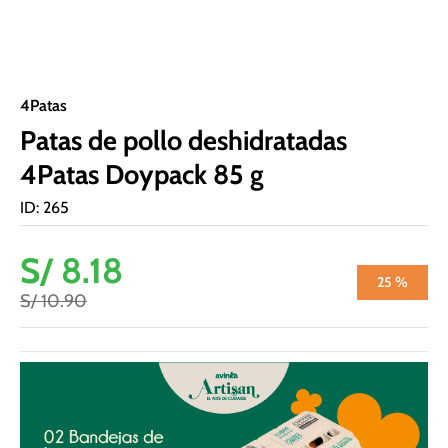
4Patas
Patas de pollo deshidratadas
4Patas Doypack 85 g
ID
:
265
S/
8
.
18
25 %
S/
10
.
90