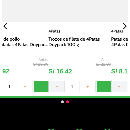
4Patas
4Patas
4
Trozos de filete de 4Patas
Patas de pollo deshidratadas
k
Doypack 100 g
4Patas Doypack 85 g
90
S/
21
.
90
S/
10
.
90
S/
16
.
42
S/
8
.
18
－
＋
－
＋