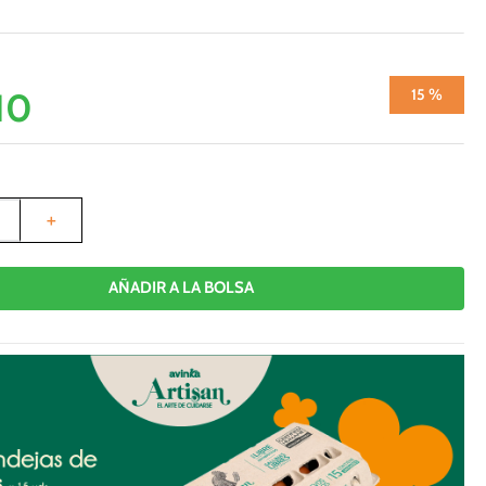
10
15 %
＋
AÑADIR A LA BOLSA