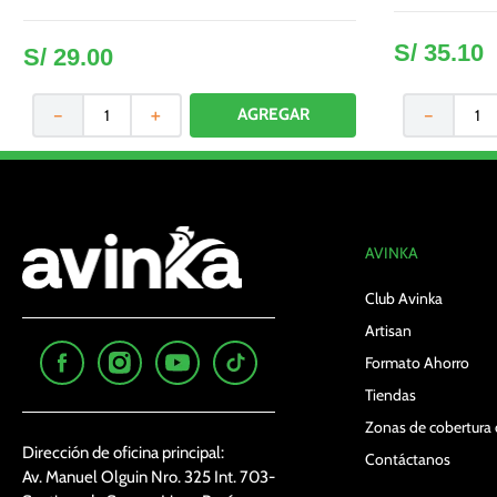
verde 360 g
S/
35
.
10
S/
29
.
00
－
＋
－
AVINKA
Club Avinka
Artisan
Formato Ahorro
Tiendas
Zonas de cobertura 
Dirección de oficina principal:
Contáctanos
Av. Manuel Olguin Nro. 325 Int. 703-