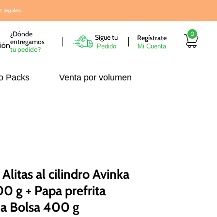
¿Dónde
0
Sigue tu
entregamos
Pedido
tu pedido?
o Packs
Venta por volumen
Alitas al cilindro Avinka
0 g + Papa prefrita
a Bolsa 400 g