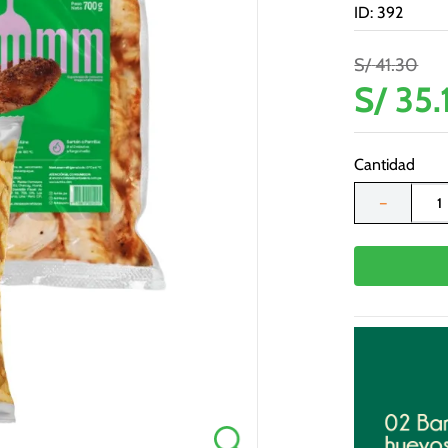
ID
:
392
S/
41
.
30
S/
35
.
Cantidad
－