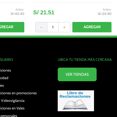
+ Frejoles listos para comer Casa verde 360
g
S/
21
.
51
S/
42
.
40
S/
23
.
90
－
＋
USUARIO
UBICA TU TIENDA MÁS CERCANA
iciones
VER TIENDAS
acidad
ies
iciones en promociones
 Videovigilancia
iciones en Vales
s personales