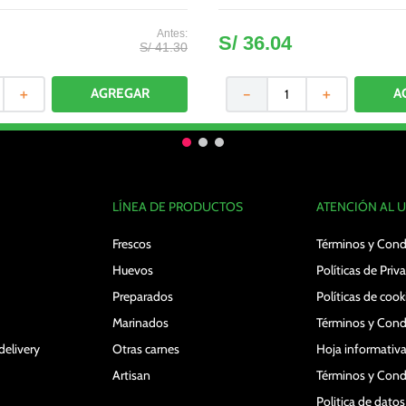
Bandeja 450 g
S/
36
.
04
S/
41
.
30
＋
－
＋
LÍNEA DE PRODUCTOS
ATENCIÓN AL 
Frescos
Términos y Cond
Huevos
Políticas de Priv
Preparados
Políticas de cook
Marinados
Términos y Cond
delivery
Otras carnes
Hoja informativa
Artisan
Términos y Cond
Politica de dato