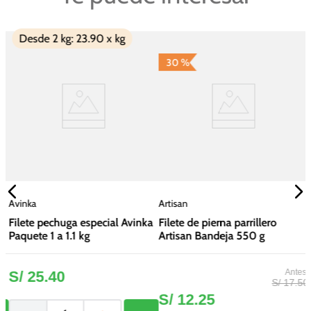
Desde 2 kg: 23.90 x kg
30 %
A
F
A
Avinka
Artisan
Filete pechuga especial Avinka
Filete de pierna parrillero
Paquete 1 a 1.1 kg
Artisan Bandeja 550 g
S/
25
.
40
S/
17
.
50
S/
12
.
25