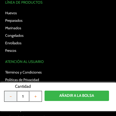
LÍNEA DE PRODUCTOS
Huevos
Preparados
Marinados
Congelados
Enrollados
Frescos
ATENCIÓN AL USUARIO
Términos y Condiciones
Políticas de Privacidad
Cantidad
Políticas de cookies
Términos y Condiciones en promociones
AÑADIR A LA BOLSA
－
＋
Preguntas Frecuentes
Términos y Condiciones en Vales