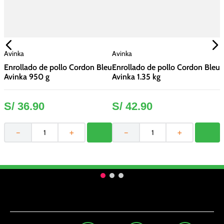
0
Avinka
Avinka
A
Enrollado de pollo Cordon Bleu
Enrollado de pollo Cordon Bleu
E
Avinka 950 g
Avinka 1.35 kg
1
S/
36
.
90
S/
42
.
90
－
＋
－
＋