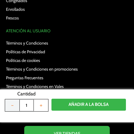
Congelados
Enrollados
Frescos
ATENCIÓN AL USUARIO
Términos y Condiciones
Políticas de Privacidad
Políticas de cookies
Términos y Condiciones en promociones
Preguntas Frecuentes
Términos y Condiciones en Vales
Cantidad
Política de datos personales
Formulario Derecho ARCO
AÑADIR A LA BOLSA
－
＋
UBICA TU TIENDA MÁS CERCANA
VER TIENDAS