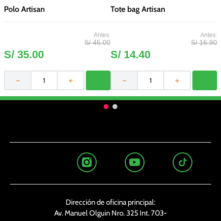
Polo Artisan
Tote bag Artisan
B
S/
45
.
00
S/
16
.
90
S/
35
.
00
S/
14
.
40
－
＋
－
＋
Dirección de oficina principal:
Av. Manuel Olguin Nro. 325 Int. 703-