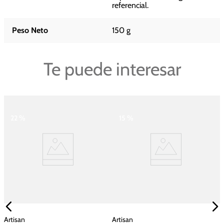
referencial.
Peso Neto
150 g
Te puede interesar
22 %
15 %
Artisan
Artisan
A