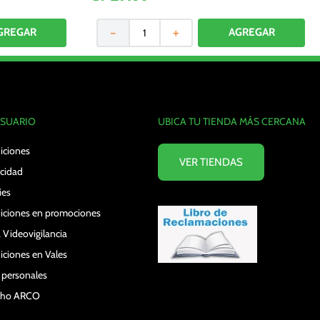
－
＋
USUARIO
UBICA TU TIENDA MÁS CERCANA
iciones
VER TIENDAS
acidad
ies
iciones en promociones
 Videovigilancia
iciones en Vales
s personales
echo ARCO