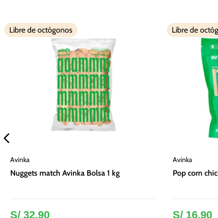
Libre de octógonos
Libre de octó
Avinka
Avinka
Nuggets match Avinka Bolsa 1 kg
Pop corn chi
S/
32
.
90
S/
16
.
90