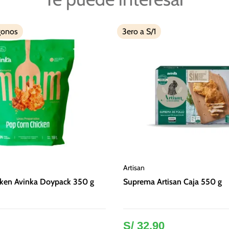
gonos
3ero a S/1
Artisan
cken Avinka Doypack 350 g
Suprema Artisan Caja 550 g
S/
32
.
90