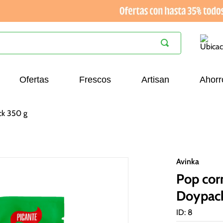
Ofertas
Frescos
Artisan
Ahorr
ck 350 g
Avinka
Pop cor
Doypac
ID
:
8