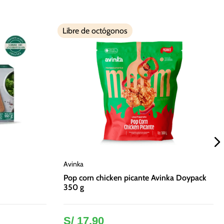
Libre de octógonos
Avinka
Pop corn chicken picante Avinka Doypack
350 g
S/
17
.
90