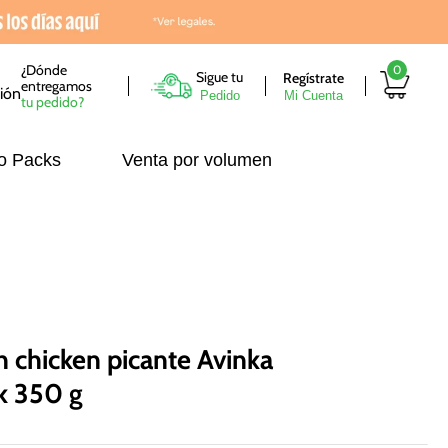
¿Dónde
0
Sigue tu
entregamos
Pedido
tu pedido?
o Packs
Venta por volumen
n chicken picante Avinka
k 350 g