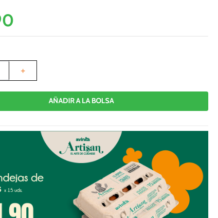
90
＋
AÑADIR A LA BOLSA